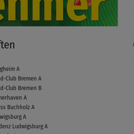
ten
tigheim A
ld-Club Bremen A
ld-Club Bremen B
merhaven A
iss Buchholz A
dwigsburg A
idenz Ludwigsburg A