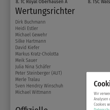
8. TC Royal Oberhausen A
8. TSC Wal
Wertungsrichter
Dirk Buchmann
Heidi Estler
Michael Gewehr
Silke Hartmann
David Kiefer
Markus Kratz-Cholotta
Meik Sauer
Julia Nina Schäfer
Peter Steinberger (AUT)
Merle Tralau
Cooki
Sven Hendrcy Winschuh
Michael Wittmann
Wir verwe
Analysen 
Cookies w
Datenschu